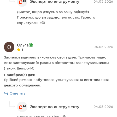
Эксперт по инструменту
04.05.2026
Дмитре, щиро дякуємо за вашу оцінку👍
Приємно, що ви задоволені якістю. Гарного
користування😊
Ольга
04.05.2026
5
Заклепки відмінно виконують свої задачі. Тримають міцно.
Використовували їх разом з пістолетом-заклепувальником
(також Дніпро-М).
Приобрел(а) для:
Дрібний ремонт побутового устаткування та виготовлення
деякого обладнання.
Ответить
Эксперт по инструменту
04.05.2026