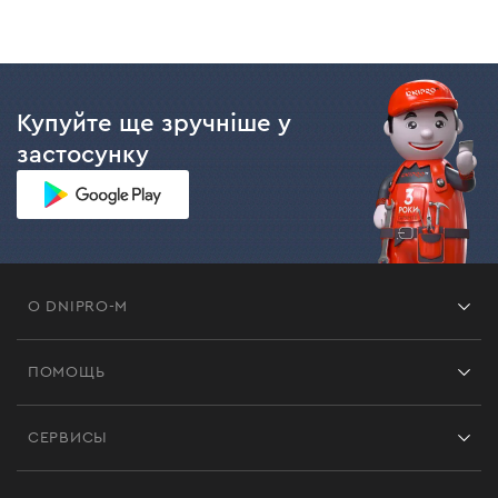
Купуйте ще зручніше у
застосунку
О DNIPRO-M
Франшиза
ПОМОЩЬ
Отзывы
Контакты
Блог
СЕРВИСЫ
Возврат
Работа
Сервис
Доставка и оплата
Новинки