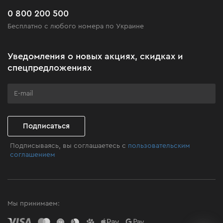
Часто задаваемые вопросы
0 800 200 500
Черная пятница
Бесплатно с любого номера по Украине
Новости
Акционные наборы
Уведомления о новых акциях, скидках и
Бизнес-клиентам
спецпредложениях
Программа лояльности
Клуб мастерства
Подписаться
Подписываясь, вы соглашаетесь с
пользовательским
соглашением
Мы принимаем: