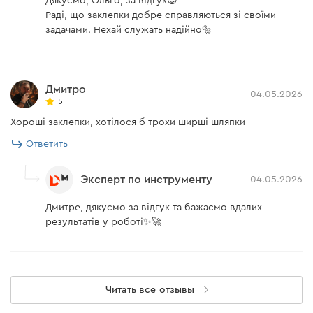
Дякуємо, Ольго, за відгук😊
Раді, що заклепки добре справляються зі своїми
задачами. Нехай служать надійно🔩
Дмитро
04.05.2026
5
Хороші заклепки, хотілося б трохи ширші шляпки
Ответить
Эксперт по инструменту
04.05.2026
Дмитре, дякуємо за відгук та бажаємо вдалих
результатів у роботі✨🚀
Читать все отзывы