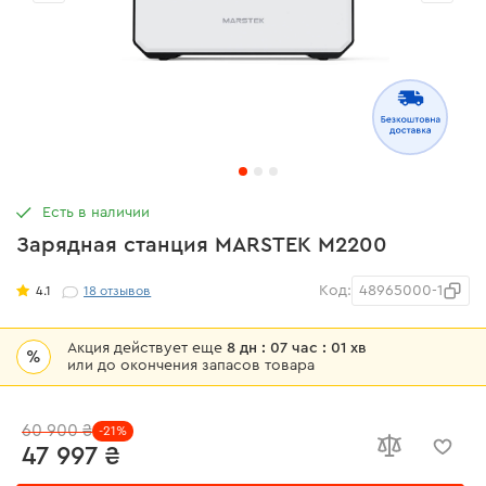
Есть в наличии
Зарядная станция MARSTEK M2200
Код:
48965000-1
4.1
18
отзывов
Акция действует еще
8 дн : 07 час : 01 хв
%
или до окончения запасов товара
60 900 ₴
-21%
47 997 ₴