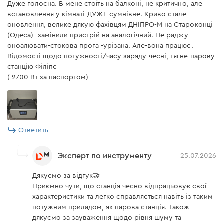
Дуже голосна. В мене стоїть на балконі, не критично, але
встановлення у кімнаті-ДУЖЕ сумнівне. Криво стале
оновлення, велике дякую фахівцям ДНІПРО-М на Староконці
(Одеса) -замінили пристрій на аналогічний. Не раджу
Безопасная работа
оноалювати-стокова прога -урізана. Але-вона працює.
Відомості щодо потужності/часу заряду-чесні, тягне парову
станцію Філіпс
Системы управления:
( 2700 Вт за паспортом)
• OVP (Over Voltage Protection) — защита от
перенапряжения.
• UVP (Under Voltage Protection) — защита от
пониженного напряжения.
Ответить
• OCP (Over Current Protection) — защита от
превышения тока.
Эксперт по инструменту
• SCP (Short Circuit Protection) — защита от короткого
25.07.2026
замыкания.
Дякуємо за відгук🤝
• OTP (Over Temperature Protection) — защита от
Приємно чути, що станція чесно відпрацьовує свої
перегрева.
характеристики та легко справляється навіть із таким
• UTP (Under Temperature Protection) — защита от
потужним приладом, як парова станція. Також
дякуємо за зауваження щодо рівня шуму та
работы при слишком низкой температуре.