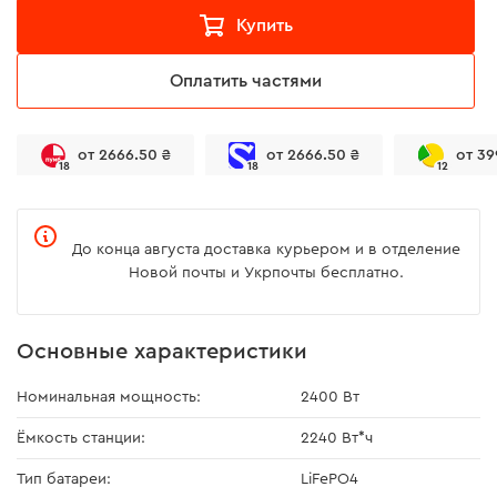
Купить
Оплатить частями
от 2666.50 ₴
от 2666.50 ₴
от 39
18
18
12
До конца августа доставка курьером и в отделение
Новой почты и Укрпочты бесплатно.
Основные характеристики
Номинальная мощность:
2400 Вт
Ёмкость станции:
2240 Вт*ч
Тип батареи:
LiFePO4