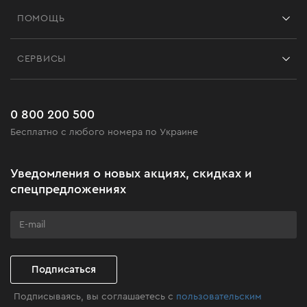
Франшиза
ПОМОЩЬ
Отзывы
Контакты
Блог
СЕРВИСЫ
Возврат
Работа
Сервис
Доставка и оплата
Новинки
Часто задаваемые вопросы
0 800 200 500
Черная пятница
Бесплатно с любого номера по Украине
Новости
Акционные наборы
Уведомления о новых акциях, скидках и
Бизнес-клиентам
спецпредложениях
Программа лояльности
Клуб мастерства
Подписаться
Подписываясь, вы соглашаетесь с
пользовательским