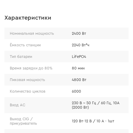
• Порты USB-C и USB-A для подзарядки смартфонов,
планшетов и других гаджетов.
Характеристики
Номинальная мощность
2400 Вт
Ёмкость станции
2240 Вт*ч
Тип батареи
LiFePO4
Время зарядки до 80%
80 мин
Пиковая мощность
4800 Вт
Количество циклов
6000
230 В ~ 50 Гц / 60 Гц, 10А
Вход AC
(2000 Вт)
Особенности
Выход CIG /
120 Вт-12 В / 10 А - 1шт
прикуриватель