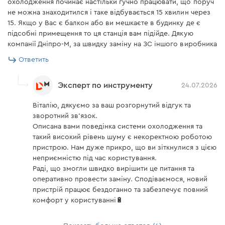
охолодження починає настільки гучно працювати, що поруч
не можна знаходитился і таке відбувається 15 хвилин через
15. Якщо у Вас є балкон або ви мешкаєте в будинку де є
підсобні примещення то ця станція вам підійде. Дякую
компанії Дніпро-М, за швидку заміну на ЗС іншого виробника
Ответить
Эксперт по инструменту
24.07.2026
Віталію, дякуємо за ваш розгорнутий відгук та
зворотний зв'язок.
Описана вами поведінка системи охолодження та
такий високий рівень шуму є некоректною роботою
пристрою. Нам дуже прикро, що ви зіткнулися з цією
неприємністю під час користування.
Раді, що змогли швидко вирішити це питання та
оперативно провести заміну. Сподіваємося, новий
пристрій працює бездоганно та забезпечує повний
комфорт у користуванні🔋