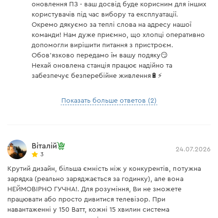
оновлення ПЗ - ваш досвід буде корисним для інших
користувачів під час вибору та експлуатації.
Внимание
Окремо дякуємо за теплі слова на адресу нашої
Станция поддерживает подключение к Wi-Fi 2,4 ГГц.
команди! Нам дуже приємно, що хлопці оперативно
Для корректной работы приложения необходимо
допомогли вирішити питання з пристроєм.
изменить настройку маршрутизатора на частоту 2,4
Обов'язково передамо їм вашу подяку😏
Нехай оновлена станція працює надійно та
ГГц.
забезпечує безперебійне живлення🔋⚡
Показать больше ответов (2)
Віталій
24.07.2026
3
Крутий дизайн, більша ємність ніж у конкурентів, потужна
зарядка (реально заряджається за годинку), але вона
НЕЙМОВІРНО ГУЧНА!. Для розуміння, Ви не зможете
працювати або просто дивитися телевізор. При
навантаженні у 150 Ватт, кожні 15 хвилин система