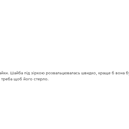
йки. Шайба під зіркою розвальцювалась швидко, краще б вона бу
е треба щоб його стерло.