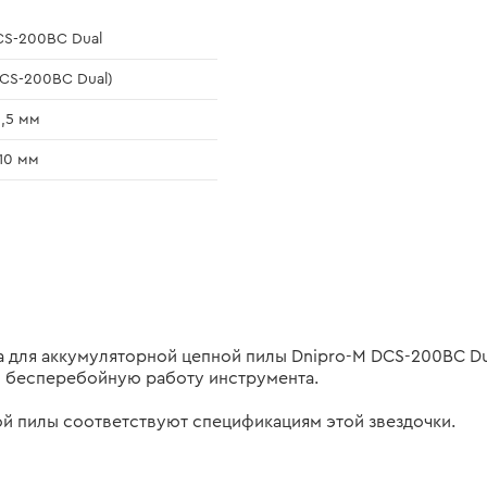
S-200BC Dual
CS-200BC Dual)
,5 мм
10 мм
на для аккумуляторной цепной пилы Dnipro-M DCS-200BC D
 и бесперебойную работу инструмента.
ой пилы соответствуют спецификациям этой звездочки.