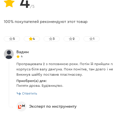
4
/5
100% покупателей рекомендуют этот товар
5
4
3
2
1
Вадим
4
Пропрацювала 2 з половиною роки. Потім їй прийшли га
корпуса біля валу двигуна. Поки помітив, там довго і н
Викинув шайбу поставив пластмасову.
Приобрел(а) для:
Пиляти дрова. Будівництво.
Ответить
Эксперт по инструменту