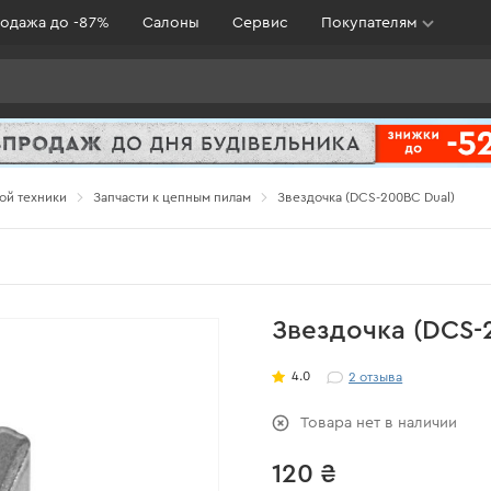
одажа до -87%
Салоны
Сервис
Покупателям
ой техники
Запчасти к цепным пилам
Звездочка (DCS-200BC Dual)
Звездочка (DCS-
4.0
2
отзыва
Товара нет в наличии
120 ₴