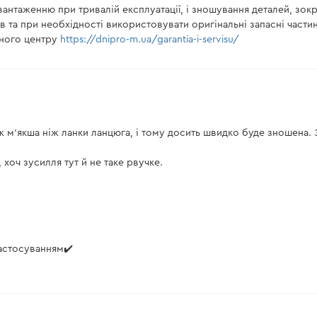
авантаженню при тривалій експлуатації, і зношування деталей, з
 та при необхідності використовувати оригінальні запасні части
сного центру
https://dnipro-m.ua/garantia-i-servisu/
ж м'якша ніж ланки ланцюга, і тому досить швидко буде зношена. 
 хоч зусилля тут й не таке рвучке.
застосуванням✔️