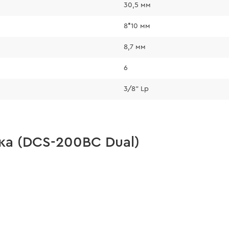
30,5 мм
8*10 мм
8,7 мм
6
3/8" Lp
ка (DCS-200BC Dual)