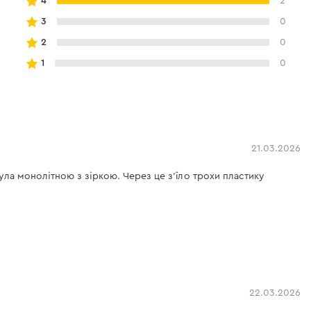
4
2
3
0
2
0
1
0
21.03.2026
ла монолітною з зіркою. Через це з'їло трохи пластику
22.03.2026