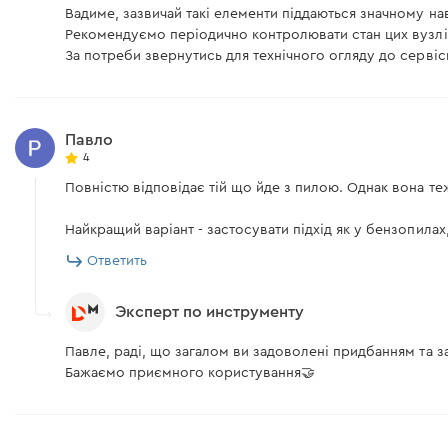
Вадиме, зазвичай такі елементи піддаються значному н
Рекомендуємо періодично контролювати стан цих вузлів
За потреби звернутись для технічного огляду до серві
Павло
4
Повністю відповідає тій що йде з пилою. Однак вона те
Найкращий варіант - застосувати підхід як у бензопилах,
Ответить
Эксперт по инструменту
Павле, раді, що загалом ви задоволені придбанням та 
Бажаємо приємного користування🤝