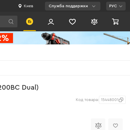
Киев
Служба поддержки
РУС
Viber
WhatsApp
Telegram
Facebook
E-mail
0 800 200 500
200BC Dual)
Бесплатно по
Украине
Код товара:
15448001