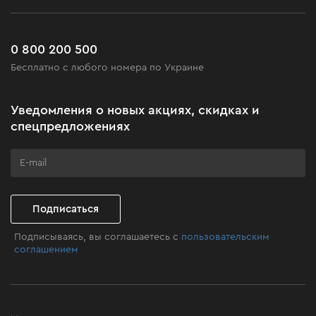
Возврат
Работа
Сервис
Доставка и оплата
Новинки
Часто задаваемые вопросы
0 800 200 500
Черная пятница
Бесплатно с любого номера по Украине
Новости
Акционные наборы
Уведомления о новых акциях, скидках и
Бизнес-клиентам
спецпредложениях
Программа лояльности
Клуб мастерства
Подписаться
Подписываясь, вы соглашаетесь с
пользовательским
соглашением