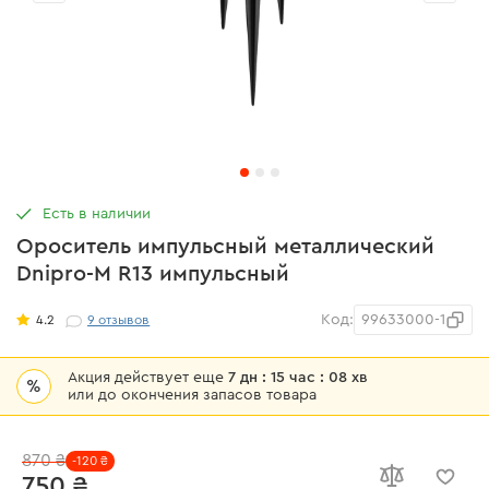
Есть в наличии
Ороситель импульсный металлический
Dnipro-M R13 импульсный
Код:
99633000-1
4.2
9
отзывов
Акция действует еще
7 дн : 15 час : 08 хв
%
или до окончения запасов товара
870 ₴
-120 ₴
750 ₴