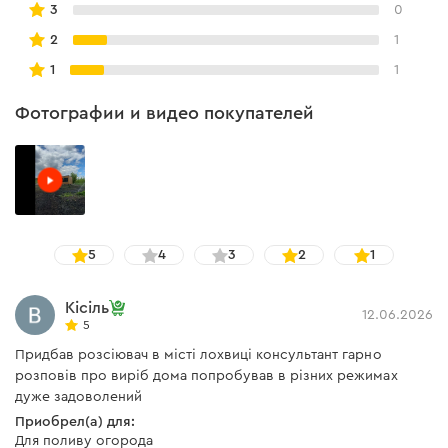
типе грунта.
3
0
• Модель R13 легко устанавливается и настраивается.
2
1
Ее можно подсоединить к одной (общей) системе
1
1
полива.
Фотографии и видео покупателей
5
4
3
2
1
Кісіль
12.06.2026
5
Придбав розсіювач в місті лохвиці консультант гарно
розповів про виріб дома попробував в різних режимах
дуже задоволений
Приобрел(а) для:
Для поливу огорода