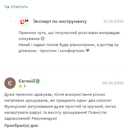
Ответить
Эксперт по инструменту
12.06.2026
Приємно чути, що імпульсний розсіювач виправдав
очікування 😊
Нехай і надалі полив буде рівномірним, а догляд за
ділянкою - простим і комфортним 💙
Євгеній
05.06.2026
5
Дуже приємно здивував, після використання різних
металевих зрошувачів, які працюють один- два сезони!
Функціонал регулювання дуже простий та зручний, легко
налаштувати радіус та висоту зрошування! Повністю
задоволений! Рекомендую!
Приобрел(а) для: