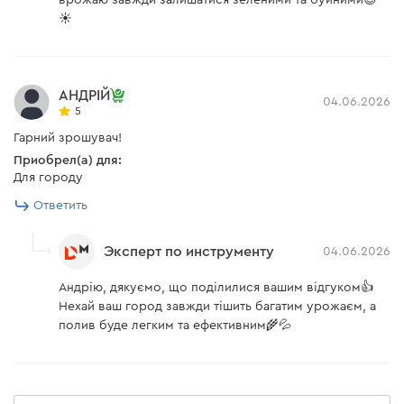
врожаю завжди залишатися зеленими та буйними😎
☀️
АНДРІЙ
04.06.2026
5
Гарний зрошувач!
Приобрел(а) для:
Для городу
Ответить
Эксперт по инструменту
04.06.2026
Андрію, дякуємо, що поділилися вашим відгуком👍
Нехай ваш город завжди тішить багатим урожаєм, а
полив буде легким та ефективним🌾💦