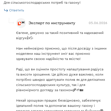
Для сільськогосподарських потреб та газону!
Ответить
Эксперт по инструменту
05.06.2026
Євгене, дякуємо за такий позитивний та надихаючий
відгук👍💦
Нам неймовірно приємно, що після досвіду з іншими
моделями наш інструмент зміг вас приємно
здивувати своєю надійністю та якістю!
Раді, що ви оцінили простоту налаштування радіуса
та висоти зрошення. Це дійсно дуже важливо, коли
потрібно швидко адаптувати полив як для делікатних
сільськогосподарських культур, так і для
рівномірного догляду за газоном🌾🌱🏡
Нехай зрошувач працює безвідмовно, забезпечує
ідеальний полив та допомагає вашому газону і