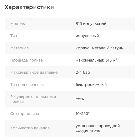
Характеристики
Импульсный режим
Модель
R13 импульсный
Тип
импульсный
Благодаря импульсному механизму подача воды
Материал
корпус: металл / латунь
происходит короткими, равномерными порциями, что
предотвращает переувлажнение и размывание грунта,
Площадь полива
максимальная: 315 м²
снижается ее расход.
Максимальное давление
2-4 бар
Тип подключения
быстросъемный
Регулировка дальности
есть
полива
Сектор полива
10-360°
установлен проходной
Количество каналов
соединитель