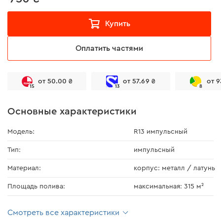
Купить
Оплатить частями
от 50.00 ₴
от 57.69 ₴
от 9
15
13
8
Основные характеристики
Модель:
R13 импульсный
Тип:
импульсный
Материал:
корпус: металл / латунь
Площадь полива:
максимальная: 315 м²
Смотреть все характеристики