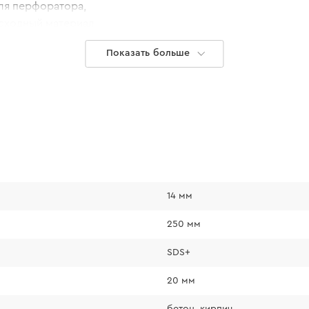
ля перфоратора,
асходный материал
Показать больше
14 мм
250 мм
SDS+
20 мм
бетон, кирпич