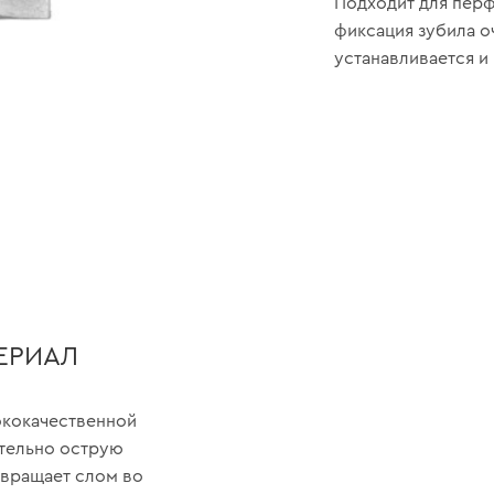
Подходит для перф
фиксация зубила о
устанавливается и
ЕРИАЛ
ококачественной
ительно острую
твращает слом во