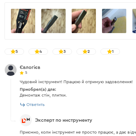
5
4
3
2
1
Євлогієв
5
Чудовий інструмент! Працюю й отримую задоволення!
Приобрел(а) для:
Демонтаж стін, плитки.
Ответить
Эксперт по инструменту
Приємно, коли інструмент не просто працює, а дає відч