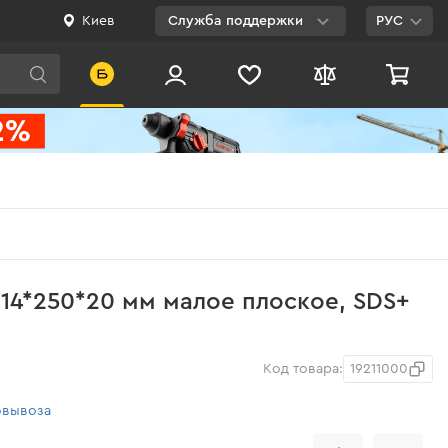
Киев
Служба поддержки
РУС
Viber
WhatsApp
Telegram
Facebook
E-mail
0 800 200 500
 14*250*20 мм малое плоское, SDS+
Бесплатно по
Украине
Код товара:
19211000
овывоза