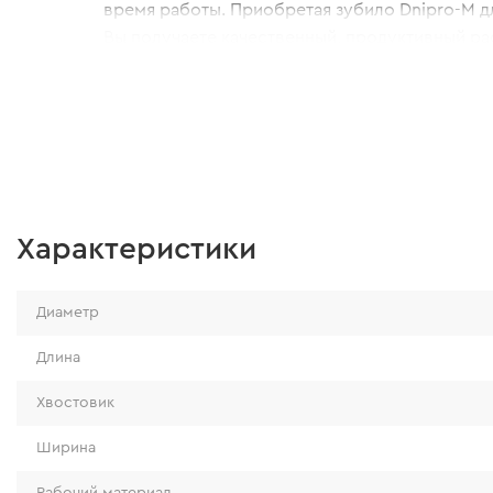
время работы. Приобретая зубило Dnipro-M д
Вы получаете качественный, продуктивный р
по доступной цене.
Характеристики
Диаметр
Длина
Хвостовик
Ширина
Рабочий материал