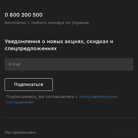
Сервис
Доставка и оплата
Новинки
Часто задаваемые вопросы
0 800 200 500
Черная пятница
Бесплатно с любого номера по Украине
Новости
Акционные наборы
Уведомления о новых акциях, скидках и
Бизнес-клиентам
спецпредложениях
Программа лояльности
Клуб мастерства
Подписаться
Подписываясь, вы соглашаетесь с
пользовательским
соглашением
Мы принимаем: