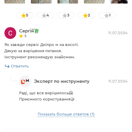
5
4
3
2
1
Сергій
11.07.2024
5
Як завжди сервіс Дніпро м на висоті.
Дякую за вирішення питання.
Інструмент рекомендую знайомим.
Ответить
Эксперт по инструменту
11.07.2024
Раді, що все вирішилось🤗
Приємного користування🤝
Показать больше ответов (1)