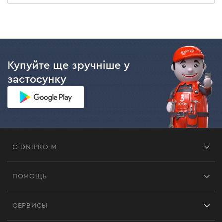
Купуйте ще зручніше у
застосунку
О DNIPRO-M
Франшиза
ПОМОЩЬ
Отзывы
Контакты
Блог
СЕРВИСЫ
Возврат
Работа