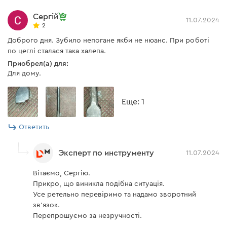
Сергій
11.07.2024
2
Доброго дня. Зубило непогане якби не нюанс. При роботі
по цеглі сталася така халепа.
Приобрел(а) для:
Для дому.
Eще: 1
Ответить
Эксперт по инструменту
11.07.2024
Вітаємо, Сергію.
Прикро, що виникла подібна ситуація.
Усе ретельно перевіримо та надамо зворотний
зв'язок.
Перепрошуємо за незручності.