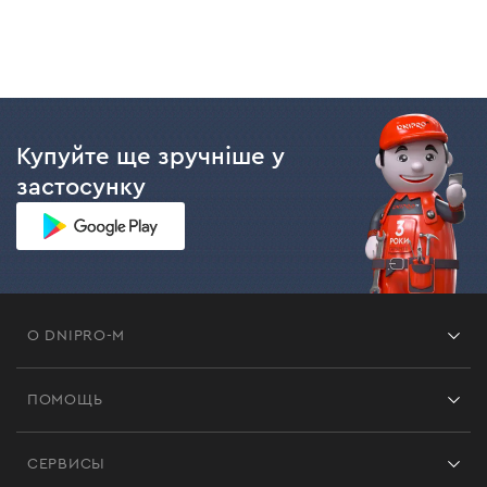
Купуйте ще зручніше у
застосунку
О DNIPRO-M
Франшиза
ПОМОЩЬ
Отзывы
Контакты
Блог
СЕРВИСЫ
Возврат
Работа