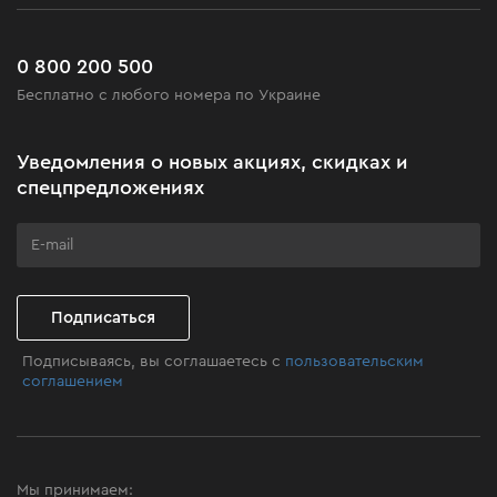
Сервис
Доставка и оплата
Новинки
Часто задаваемые вопросы
0 800 200 500
Черная пятница
Бесплатно с любого номера по Украине
Новости
Акционные наборы
Уведомления о новых акциях, скидках и
Бизнес-клиентам
спецпредложениях
Программа лояльности
Клуб мастерства
Подписаться
Подписываясь, вы соглашаетесь с
пользовательским
соглашением
Мы принимаем: