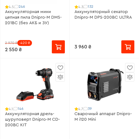
246
132
4.5
4.3
Аккумуляторная мини
Аккумуляторный секатор
цепная пила Dnipro-M DMS-
Dnipro-M DPS-200BC ULTRA
201BC (без АКБ и ЗУ)
2 970 ₴
-420 ₴
3 960 ₴
2 550 ₴
146
39
4.1
4.7
Аккумуляторная дрель-
Сварочный аппарат Dnipro-
шуруповерт Dnipro-M CD-
M i120 Mini
200BC KIT