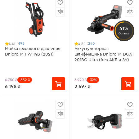
41%
Остатка
195
240
4.4
4.5
Мойка высокого давления
Аккумуляторная
Dnipro-M PW-14B (2021)
шлифмашина Dnipro-M DGA-
201BC Ultra (без АКБ и ЗУ)
6 750 ₴
-552 ₴
3 990 ₴
-32%
6 198 ₴
2 697 ₴