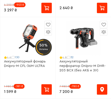
4 200 ₴
-903 ₴
2 640 ₴
3 297 ₴
50%
Остатка
130
32
4.6
4.8
Аккумуляторный фонарь
Аккумуляторный
Dnipro-M CFL-36M ULTRA
перфоратор Dnipro-M DHR-
203 BCX (без АКБ и ЗУ)
1 980 ₴
-381 ₴
7 980 ₴
-780 ₴
1 599 ₴
7 200 ₴