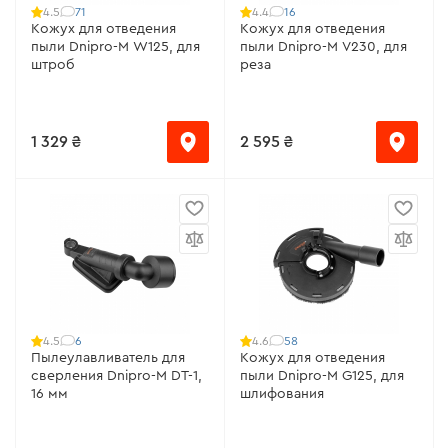
71
16
4.5
4.4
Кожух для отведения
Кожух для отведения
пыли Dnipro-M W125, для
пыли Dnipro-M V230, для
штроб
реза
1 329 ₴
2 595 ₴
6
58
4.5
4.6
Пылеулавливатель для
Кожух для отведения
сверления Dnipro-M DT-1,
пыли Dnipro-M G125, для
16 мм
шлифования