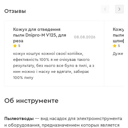
Отзывы
Кожух для отведения
Кожух 
пыли Dnipro-M V125, для
пыли D
08.08.2026
реза
шлифо
5
5
кожух коштує кожної своєї копійки,
Дуже га
ефективність 100% я не очікував такого
результату, без нього все було в пилі, а з
ним можно і маску не вдягати, забирає
100% пилу
Об инструменте
Пылеотводы
— вид насадок для электроинструмента
и оборудования, предназначением которых является