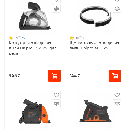
39
1
4.3
5.0
Кожух для отведения
Щетки кожуха отведения
пыли Dnipro-M V125, для
пыли Dnipro-M G125
реза
945 ₴
144 ₴