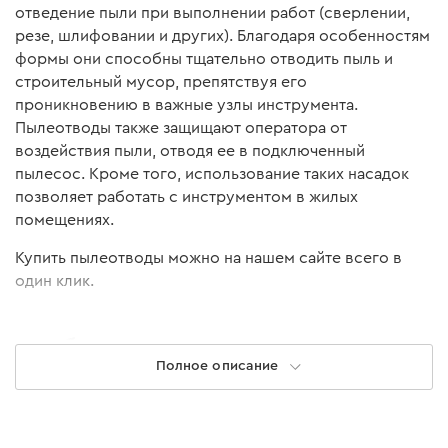
отведение пыли при выполнении работ (сверлении,
резе, шлифовании и других). Благодаря особенностям
формы они способны тщательно отводить пыль и
строительный мусор, препятствуя его
проникновению в важные узлы инструмента.
Пылеотводы также защищают оператора от
воздействия пыли, отводя ее в подключенный
пылесос. Кроме того, использование таких насадок
позволяет работать с инструментом в жилых
помещениях.
Купить пылеотводы можно на нашем сайте всего в
один клик.
Особенности пылеотводов
Полное описание
В большинстве случаев насадки-пылеотводы
используются при работе с болгарками (УШМ). Они
крепятся на кожух инструмента специальными