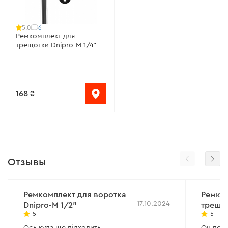
6
5.0
Ремкомплект для
трещотки Dnipro-M 1/4"
168 ₴
Отзывы
Ремкомплект для воротка
Ремко
17.10.2024
Dnipro-M 1/2"
трещот
5
5
Ось куда ще підходить
Он подх