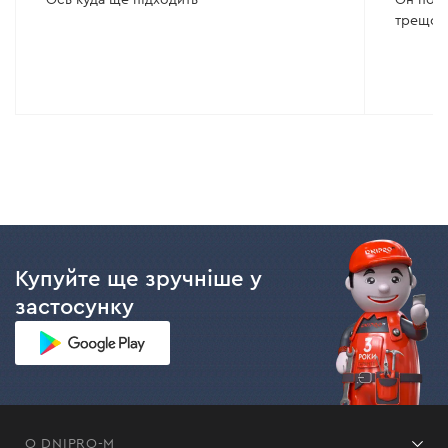
трещот
Купуйте ще зручніше у
застосунку
О DNIPRO-M