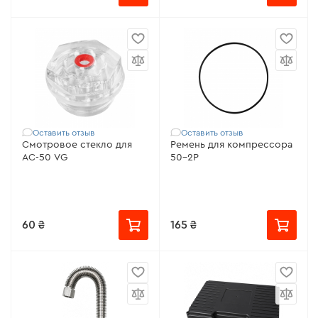
Оставить отзыв
Оставить отзыв
Смотровое стекло для
Ремень для компрессора
AC-50 VG
50-2Р
60 ₴
165 ₴