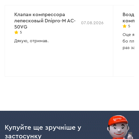
Клапан компрессора
Возду
лепесковый Dnipro-M AC-
компр
07.08.2026
5
50VG
5
Оце я р
Дякую, отримав.
бо плас
раз зак
Купуйте ще зручніше у
застосунку