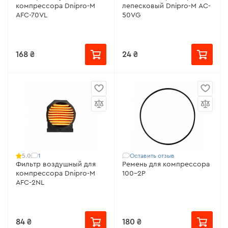
компрессора Dnipro-M
лепесковый Dnipro-M AC-
AFC-70VL
50VG
168 ₴
24 ₴
1
Оставить отзыв
5.0
Фильтр воздушный для
Ремень для компрессора
компрессора Dnipro-M
100-2Р
AFC-2NL
84 ₴
180 ₴