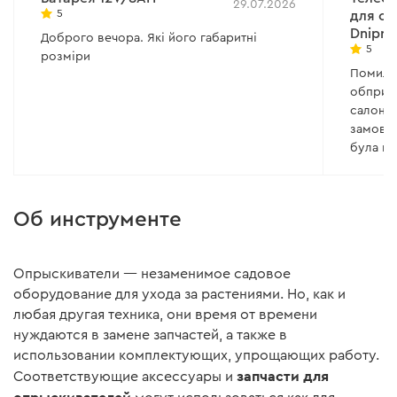
29.07.2026
5
для о
Dnipro
Доброго вечора. Які його габаритні
5
розміри
Помилк
обприск
салоні 
замовле
була по
дуже ш
привітл
приємн
Об инструменте
Опрыскиватели — незаменимое садовое
оборудование для ухода за растениями. Но, как и
любая другая техника, они время от времени
нуждаются в замене запчастей, а также в
использовании комплектующих, упрощающих работу.
запчасти для
Соответствующие аксессуары и