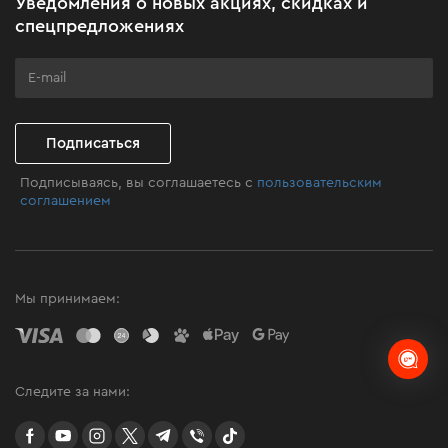
Уведомления о новых акциях, скидках и
с доставкой в любой город в Украине. Оформляйте
Бизнес-клиентам
спецпредложениях
онлайн на сайте и забирайте удобным для Вас
способом.
Программа лояльности
Клуб мастерства
Подписаться
Подписываясь, вы соглашаетесь с
пользовательским
соглашением
Мы принимаем:
Следите за нами:
facebook
youtube
instagram
twitter
telegram
Viber
TikTok