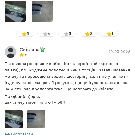
5
4
3
2
1
Світлана
10.03.2026
2
Паковання розірване з обох боків (пробитий картон та
плівка), пошкоджене полотно шини з торців - завальцювання
металу та перекошена ведена шестерня, навіть не уявляю як
буде рухатися ланцюг. Я розумію, що це була остання шина
на місто, але продавати таке - це неповага до клієнта.
Придбав(ла) для:
для спилу гілок пилою FA-58N
Відповісти