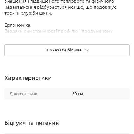
змащення і підвищеного теплового та фізичного
навантаження відбувається менше, що подовжує
термін служби шини.
Ергономіка
Завдяки симетричності профілю і продуманому
розташуванню мастильних каналів однаково
ефективно можуть використовуватися обидві
сторони шини. Це знижує знос, подовжуючи термін
Показати більше
служби виробу.
Характеристики
Довжина шини
50 см
Відгуки та питання