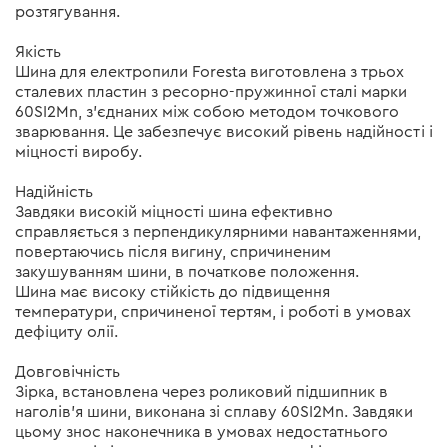
розтягування.
Якість
Шина для електропили Foresta виготовлена з трьох
сталевих пластин з ресорно-пружинної сталі марки
60SI2Mn, з'єднаних між собою методом точкового
зварювання. Це забезпечує високий рівень надійності і
міцності виробу.
Надійність
Завдяки високій міцності шина ефективно
справляється з перпендикулярними навантаженнями,
повертаючись після вигину, спричиненим
закушуванням шини, в початкове положення.
Шина має високу стійкість до підвищення
температури, спричиненої тертям, і роботі в умовах
дефіциту олії.
Довговічність
Зірка, встановлена через роликовий підшипник в
наголів'я шини, виконана зі сплаву 60SI2Mn. Завдяки
цьому знос наконечника в умовах недостатнього