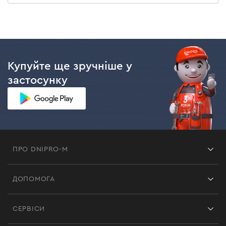
Купуйте ще зручніше у
застосунку
ПРО DNIPRO-M
Франшиза
ДОПОМОГА
Відгуки
Контакти
Блог
СЕРВІСИ
Повернення
Робота