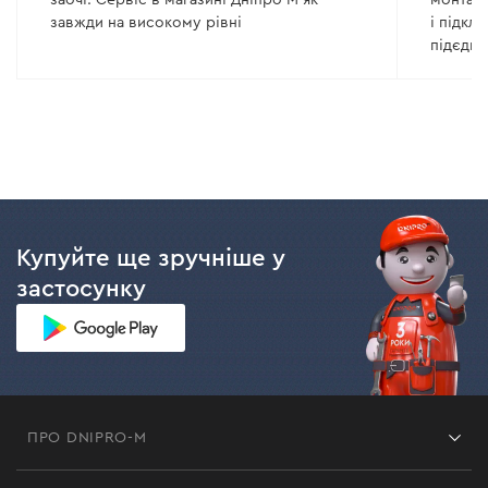
завжди на високому рівні
і підкл
підєдну
завжди
приблиз
Купуйте ще зручніше у
застосунку
ПРО DNIPRO-M
Франшиза