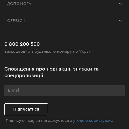
ДОПОМОГА
Відгуки
Контакти
Блог
СЕРВІСИ
Повернення
Робота
Сервіс
Доставка і оплата
Новинки
Поширені запитання
0 800 200 500
Чорна п'ятниця
Безкоштовно з будь-якого номеру по Україні
Новини
Акційні набори
Сповіщення про нові акції, знижки та
Бізнес-клієнтам
спецпропозиції
Програма лояльності
Клуб майстерності
Підписатися
Підписуючись, ви погоджуєтеся з
угодою користувача