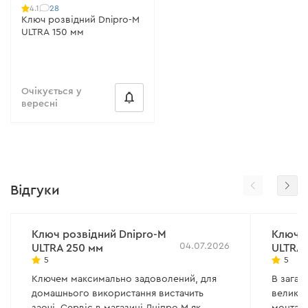
28
4.1
Ключ розвідний Dnipro-M
ULTRA 150 мм
Очікується у
вересні
Відгуки
Ключ розвідний Dnipro-M
Ключ р
04.07.2026
ULTRA 250 мм
ULTRA 
5
5
Ключем максимально задоволений, для
В зага
домашнього використання вистачить
великий
заочі. Сервіс в магазині Дніпро М як
монтаж