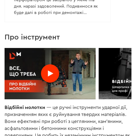
дня. наразі задоволений. Подивимося як
буде далі в роботі при демонтажі
фундаменту під парканом. По вазі саме
то. Потужніша модель була б загадкою
для цих робіт і більша нагрузка. А це саме
Про інструмент
те що мені було потрібно.
Відбійні молотки
— це ручні інструменти ударної дії,
призначенням яких є руйнування твердих матеріалів.
Вони ефективні при роботі з цегляними, кам'яними,
асфальтовими і бетонними конструкціями і
поверхнями. Це робить їх незамінним інструментом як