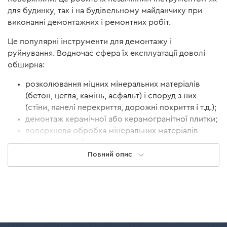
для будинку, так і на будівельному майданчику при
виконанні демонтажних і ремонтних робіт.
Це популярні інструменти для демонтажу і
руйнування. Водночас сфера їх експлуатації доволі
обширна:
розколювання міцних мінеральних матеріалів
(бетон, цегла, камінь, асфальт) і споруд з них
(стіни, панелі перекриття, дорожні покриття і т.д.);
демонтаж керамічної або керамогранітної плитки;
поверхнева обробка мінеральних матеріалів
(бучардування);
вибивання канавок у бетоні або цеглині під
Повний опис
прокладку комунікацій;
забивання монтажних елементів у землю
(наприклад, контури заземлення або стовпчики
для огорожі);
трамбування матеріалів (земля, пісок, галька);
розпушення грунту.