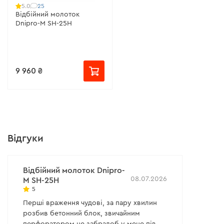
25
5.0
Відбійний молоток
Dnipro-M SH-25H
9 960 ₴
Відгуки
Відбійний молоток Dnipro-
08.07.2026
M SH-25H
5
Перші враження чудові, за пару хвилин
розбив бетонний блок, звичайним
перфоратором це забралоб у мене пів