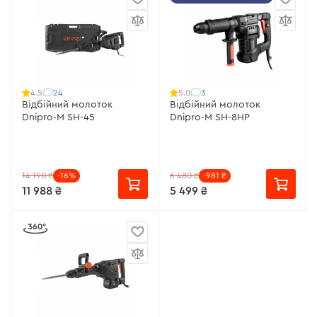
24
3
4.5
5.0
Відбійний молоток
Відбійний молоток
Dnipro-M SH-45
Dnipro-M SH-8HP
14 190 ₴
-16%
6 480 ₴
-981 ₴
11 988 ₴
5 499 ₴