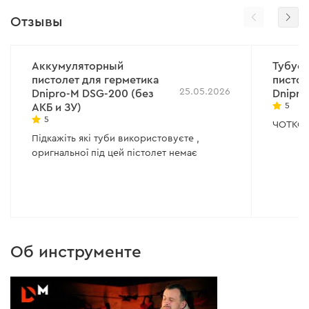
Отзывы
Аккумуляторный
Тубусн
пистолет для герметика
пистол
25.05.2026
Dnipro-M DSG-200 (без
Dnipro
5
АКБ и ЗУ)
5
ЧОТКО..
Підкажіть які туби використовуєте ,
оригнальної під цей пістолет немає
Об инструменте