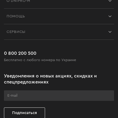
О DNIPRO-M
Франшиза
ПОМОЩЬ
Отзывы
Контакты
Блог
СЕРВИСЫ
Возврат
Работа
Сервис
Доставка и оплата
Новинки
Часто задаваемые вопросы
0 800 200 500
Черная пятница
Бесплатно с любого номера по Украине
Новости
Акционные наборы
Уведомления о новых акциях, скидках и
Бизнес-клиентам
спецпредложениях
Программа лояльности
Клуб мастерства
Подписаться