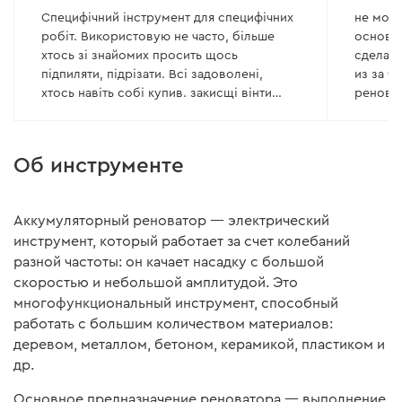
Специфічний інструмент для специфічних
не могу
робіт. Використовую не часто, більше
основно
хтось зі знайомих просить щось
сделали
підпиляти, підрізати. Всі задоволені,
из за ч
хтось навіть собі купив. закисщі вінти
реноват
допомогає дуже добре відкручувати. Не
сходить
ломався, нічого не відподало, хвилин 30-
оборот
40 на одному акумуляторі, майже без
приход
Об инструменте
перерви. Але є дуже великій недолік! І це
что бы 
відсутність спеціалізованого кейса саме
обороты . и акуратно погрузить
для нього з нішами для насадок та
в бороз
Аккумуляторный реноватор — электрический
росхідників. Універсальні кейси недуже
кроме э
инструмент, который работает за счет колебаний
практичні, паралон дуже швидко
к повер
разной частоты: он качает насадку с большой
брудниться та заливається. Я зберігаю в
удары демфер
скоростью и небольшой амплитудой. Это
штотній коробці в якій його купили, але
реноват
вона скоро розвалиться. Користуюсь
в обще
многофункциональный инструмент, способный
вже три роки.
будут б
работать с большим количеством материалов:
В остал
деревом, металлом, бетоном, керамикой, пластиком и
др.
Основное предназначение реноватора — выполнение