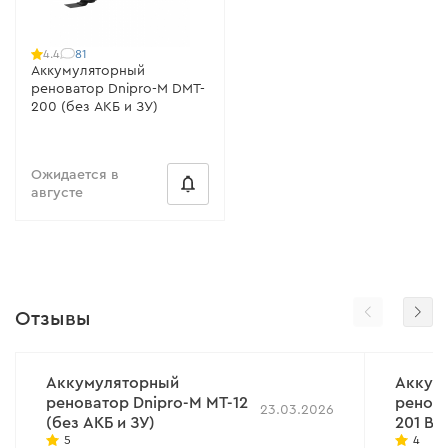
81
4.4
Аккумуляторный
реноватор Dnipro-M DMT-
200 (без АКБ и ЗУ)
Ожидается в
августе
Отзывы
Аккумуляторный
Аккум
реноватор Dnipro-M MT-12
ренова
23.03.2026
(без АКБ и ЗУ)
201 BC
5
4