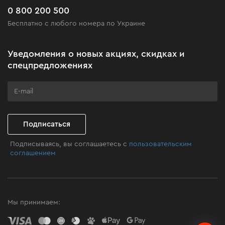
Часто задаваемые вопросы
0 800 200 500
Черная пятница
Бесплатно с любого номера по Украине
Новости
Акционные наборы
Уведомления о новых акциях, скидках и
Бизнес-клиентам
спецпредложениях
Программа лояльности
Клуб мастерства
Подписаться
Подписываясь, вы соглашаетесь с
пользовательским
соглашением
Мы принимаем: