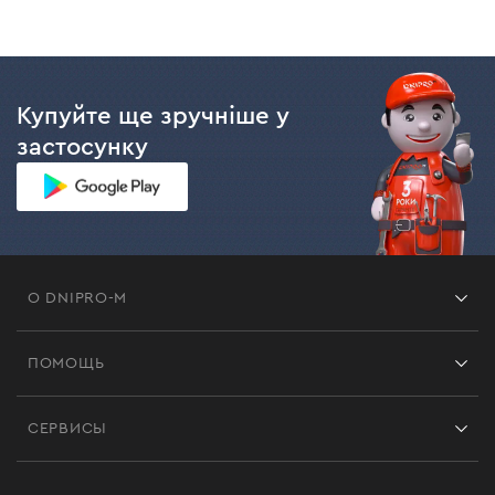
Купуйте ще зручніше у
застосунку
О DNIPRO-M
Франшиза
ПОМОЩЬ
Отзывы
Контакты
Блог
СЕРВИСЫ
Возврат
Работа
Сервис
Доставка и оплата
Новинки