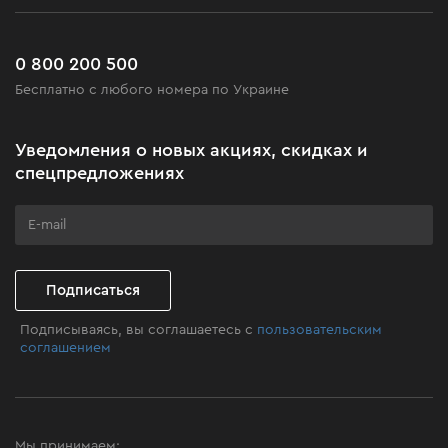
Работа
Сервис
Доставка и оплата
Новинки
Часто задаваемые вопросы
0 800 200 500
Черная пятница
Бесплатно с любого номера по Украине
Новости
Акционные наборы
Уведомления о новых акциях, скидках и
Бизнес-клиентам
спецпредложениях
Программа лояльности
Клуб мастерства
Подписаться
Подписываясь, вы соглашаетесь с
пользовательским
соглашением
Мы принимаем: