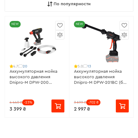
По популярности
NEW
NEW
20
13
4.7
5.0
Аккумуляторная мойка
Аккумуляторная мойка
высокого давления
высокого давления
Dnipro-M DPW-200
Dnipro-M DPW-201BC (без
Compact (без АКБ и ЗУ)
АКБ и ЗУ)
4 440 ₴
-23%
3 699 ₴
-702 ₴
3 399 ₴
2 997 ₴