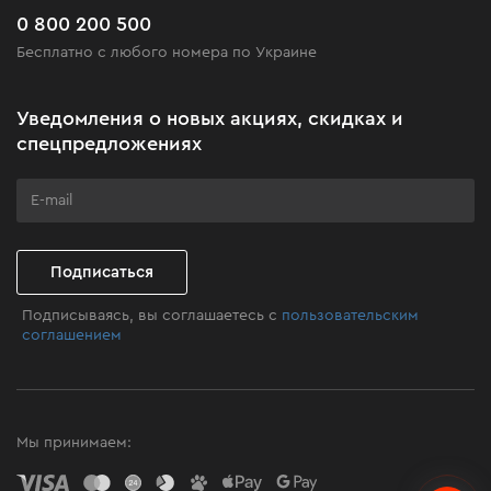
Часто задаваемые вопросы
0 800 200 500
Черная пятница
Бесплатно с любого номера по Украине
Новости
Акционные наборы
Уведомления о новых акциях, скидках и
Бизнес-клиентам
спецпредложениях
Программа лояльности
Клуб мастерства
Подписаться
Подписываясь, вы соглашаетесь с
пользовательским
соглашением
Мы принимаем: