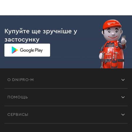
Купуйте ще зручніше у
застосунку
О DNIPRO-M
Франшиза
ПОМОЩЬ
Отзывы
Контакты
Блог
СЕРВИСЫ
Возврат
Работа
Сервис
Доставка и оплата
Новинки