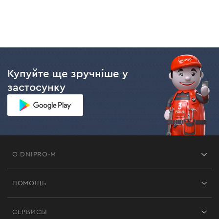
сложнее задачи способен выполнить инструмент,
стабильнее будет работать под нагрузкой.
Модели с мощностью от 1,5 кВт способны
выполнять сложную работу, обрабатывать
различные материалы.
Максимальная скорость вращения. Определяет с
Купуйте ще зручніше у
каким типом материала и задачами может
застосунку
справится болгарка. Наличие функции
регулировки оборотов позволяет установить
необходимую скорость с учетом поставленной
задачи.
Функция плавного пуска. Ее наличие делает
использование инструмента более комфортным и
О DNIPRO-M
точным, помогает избежать резкого рывка и
снижает нагрузку на электросеть на старте.
Франшиза
Защитные функции (защита от перегрузки,
ПОМОЩЬ
случайного пуска и т.д). Их наличие делает
Отзывы
использование УШМ более безопасным и
Контакты
Блог
комфортным.
СЕРВИСЫ
Возврат