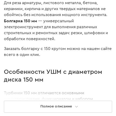
Для реза арматуры, листового металла, бетона,
керамики, кирпича и других твердых материалов не
обойтись без использования мощного инструмента.
Болгарка 150 мм
— универсальный
электроинструмент для выполнения различных
строительных и ремонтных задач: резки, шлифовки и
обработки поверхностей.
Заказать болгарку с 150 кругом можно на нашем сайте
всего в один клик.
Особенности УШМ с диаметром
диска 150 мм
Турбинки 150 мм отличаются основными
характеристиками, функционалом и набором
защитных систем. Что учесть при выборе:
Полное описание
Показатель мощности. Чем он больше, тем