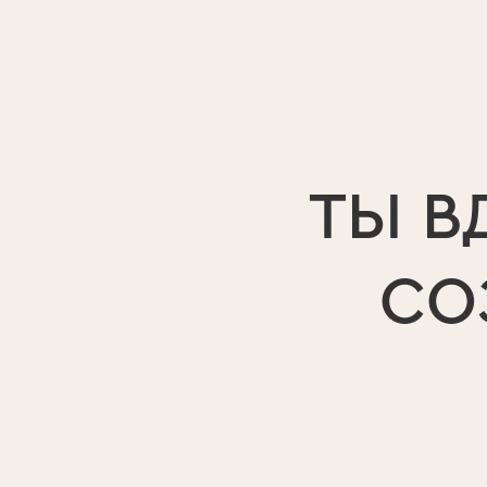
ТЫ В
СО