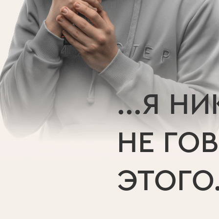
...Я Н
НЕ ГО
ЭТОГО.