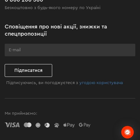
Чорна п'ятниця
Безкоштовно з будь-якого номеру по Україні
Новини
Акційні набори
Сповіщення про нові акції, знижки та
Подаруйте майстерність
спецпропозиції
Бізнес-клієнтам
Програма лояльності
Клуб майстерності
Підписатися
Підписуючись, ви погоджуєтеся з
угодою користувача
Ми приймаємо: