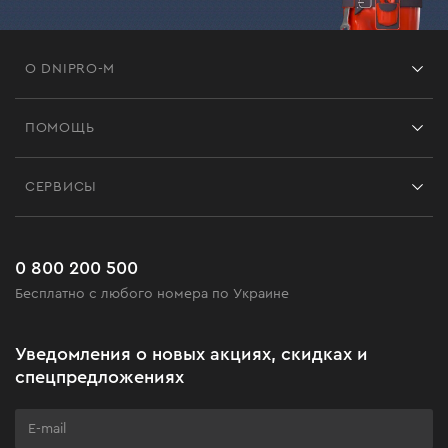
О DNIPRO-M
Франшиза
ПОМОЩЬ
Отзывы
Контакты
Блог
СЕРВИСЫ
Возврат
Работа
Сервис
Доставка и оплата
Новинки
Часто задаваемые вопросы
0 800 200 500
Черная пятница
Бесплатно с любого номера по Украине
Новости
Акционные наборы
Уведомления о новых акциях, скидках и
Бизнес-клиентам
спецпредложениях
Программа лояльности
Клуб мастерства