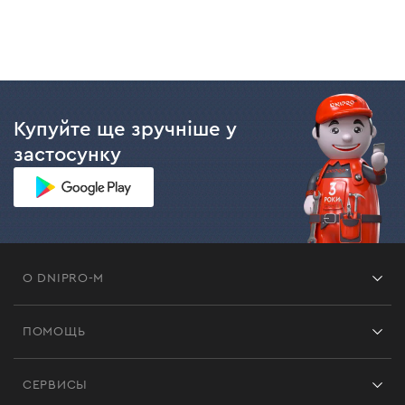
Купуйте ще зручніше у
застосунку
О DNIPRO-M
Франшиза
ПОМОЩЬ
Отзывы
Контакты
Блог
СЕРВИСЫ
Возврат
Работа