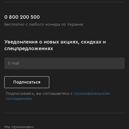
Сервис
Доставка и оплата
Новинки
Часто задаваемые вопросы
0 800 200 500
Черная пятница
Бесплатно с любого номера по Украине
Новости
Акционные наборы
Уведомления о новых акциях, скидках и
Бизнес-клиентам
спецпредложениях
Программа лояльности
Клуб мастерства
Подписаться
Подписываясь, вы соглашаетесь с
пользовательским
соглашением
Мы принимаем: