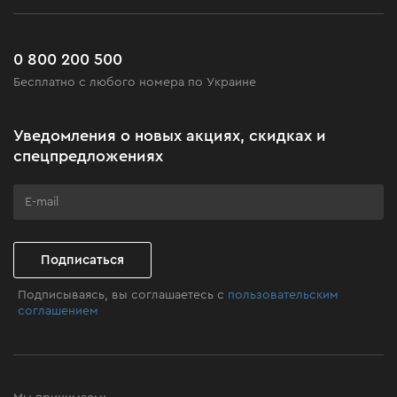
Работа
Сервис
Доставка и оплата
Новинки
Часто задаваемые вопросы
0 800 200 500
Черная пятница
Бесплатно с любого номера по Украине
Новости
Акционные наборы
Уведомления о новых акциях, скидках и
Бизнес-клиентам
спецпредложениях
Программа лояльности
Клуб мастерства
Подписаться
Подписываясь, вы соглашаетесь с
пользовательским
соглашением