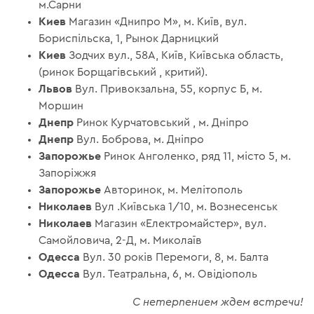
м.Сарни
Киев
Магазин «Днипро М», м. Київ, вул.
Бориспільска, 1, Рынок Дарницкий
Киев
Зодчих вул., 58А, Київ, Київська область,
(ринок Борщагівський , критий).
Львов
Вул. Привокзальна, 55, корпус Б, м.
Моршин
Днепр
Ринок Курчатовський , м. Дніпро
Днепр
Вул. Боброва, м. Дніпро
Запорожье
Ринок Анголенко, ряд 11, місто 5, м.
Запоріжжя
Запорожье
Авторинок, м. Мелітополь
Николаев
Вул .Київська 1/10, м. Вознесенськ
Николаев
Магазин «Електромайстер», вул.
Самойловича, 2-Д, м. Миколаїв
Одесса
Вул. 30 років Перемоги, 8, м. Балта
Одесса
Вул. Театральна, 6, м. Овідіополь
С нетерпением ждем встречи!