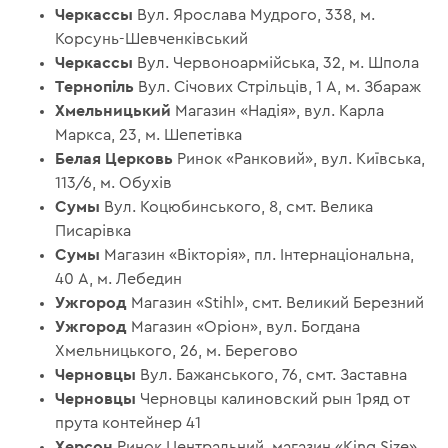
Черкассы
Вул. Ярослава Мудрого, 338, м.
Корсунь-Шевченківський
Черкассы
Вул. Червоноармійська, 32, м. Шпола
Тернопіль
Вул. Січових Стрільців, 1 А, м. Збараж
Хмельницький
Магазин «Надія», вул. Карла
Маркса, 23, м. Шепетівка
Белая Церковь
Ринок «Ранковий», вул. Київська,
113/6, м. Обухів
Сумы
Вул. Коцюбинського, 8, смт. Велика
Писарівка
Сумы
Магазин «Вікторія», пл. Інтернаціональна,
40 А, м. Лебедин
Ужгород
Магазин «Stihl», смт. Великий Березний
Ужгород
Магазин «Оріон», вул. Богдана
Хмельницького, 26, м. Берегово
Черновцы
Вул. Бажанського, 76, смт. Заставна
Черновцы
Черновцы калиновский рын 1ряд от
прута контейнер 41
Херсон
Ринок Центральний, магазин «King Size»,