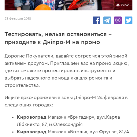
22641
23 февраля 2018
Тестировать, нельзя остановиться –
приходите к Дніпро-М на промо
Дорогие Покупатели, давайте согреемся этой зимой
активным досугом. Приглашаем вас на промо-акцию,
где вы сможете протестировать инструменты и
выбрать надежного помощника для ремонта и
строительства.
Ищите ярко-оранжевые зоны Дніпро-М 24 февраля в
следующих городах:
Кировоград
Магазин «Бригадир», вул.Карла
Лібкнехта, 87, м.Олександрія
Кировоград
Магазин «Вітоль», вул.Фрунзе, 81/А,