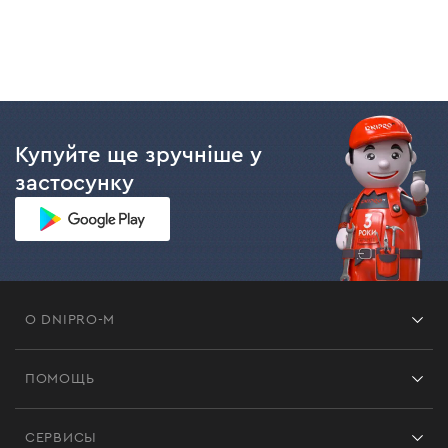
Купуйте ще зручніше у
застосунку
О DNIPRO-M
Франшиза
ПОМОЩЬ
Отзывы
Контакты
Блог
СЕРВИСЫ