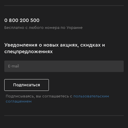
Возврат
Работа
Сервис
Доставка и оплата
Новинки
Часто задаваемые вопросы
0 800 200 500
Черная пятница
Бесплатно с любого номера по Украине
Новости
Акционные наборы
Уведомления о новых акциях, скидках и
Бизнес-клиентам
спецпредложениях
Программа лояльности
Клуб мастерства
Подписаться
Подписываясь, вы соглашаетесь с
пользовательским
соглашением