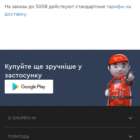
На заказы до 500₴ действуют стандартные
тарифы на
доставку
.
Купуйте ще зручніше у
застосунку
О DNIPRO-M
Франшиза
ПОМОЩЬ
Отзывы