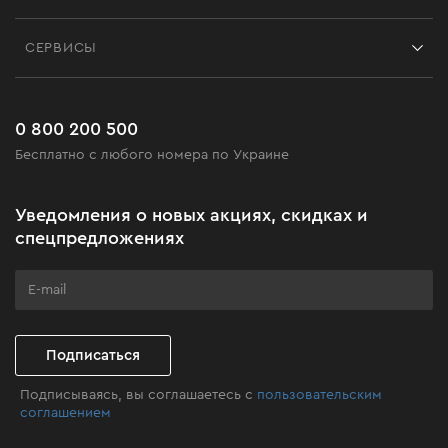
Контакты
Блог
СЕРВИСЫ
Возврат
Работа
Сервис
Доставка и оплата
Новинки
Часто задаваемые вопросы
0 800 200 500
Черная пятница
Бесплатно с любого номера по Украине
Новости
Акционные наборы
Уведомления о новых акциях, скидках и
Бизнес-клиентам
спецпредложениях
Программа лояльности
Клуб мастерства
Подписаться
Подписываясь, вы соглашаетесь с
пользовательским
соглашением