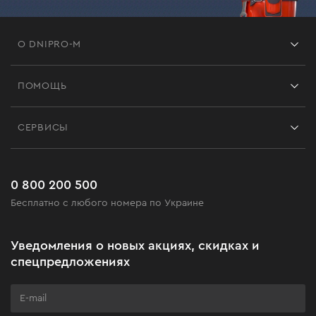
О DNIPRO-M
Франшиза
ПОМОЩЬ
Отзывы
Контакты
Блог
СЕРВИСЫ
Возврат
Работа
Сервис
Доставка и оплата
Новинки
Часто задаваемые вопросы
0 800 200 500
Черная пятница
Бесплатно с любого номера по Украине
Новости
Акционные наборы
Уведомления о новых акциях, скидках и
Бизнес-клиентам
спецпредложениях
Программа лояльности
Клуб мастерства