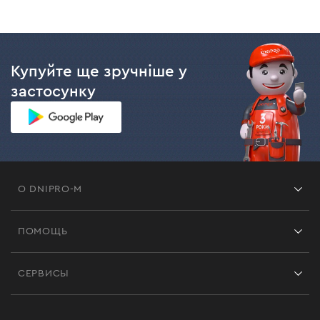
Купуйте ще зручніше у
застосунку
О DNIPRO-M
Франшиза
ПОМОЩЬ
Отзывы
Контакты
Блог
СЕРВИСЫ
Возврат
Работа
Сервис
Доставка и оплата
Новинки