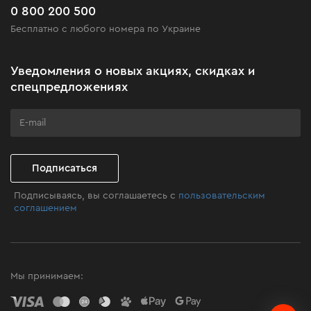
Часто задаваемые вопросы
0 800 200 500
Черная пятница
Бесплатно с любого номера по Украине
Новости
Акционные наборы
Уведомления о новых акциях, скидках и
Бизнес-клиентам
спецпредложениях
Программа лояльности
Клуб мастерства
Подписаться
Подписываясь, вы соглашаетесь с
пользовательским
соглашением
Мы принимаем: