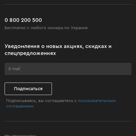
Работа
Сервис
Доставка и оплата
Новинки
Часто задаваемые вопросы
0 800 200 500
Черная пятница
Бесплатно с любого номера по Украине
Новости
Акционные наборы
Уведомления о новых акциях, скидках и
Бизнес-клиентам
спецпредложениях
Программа лояльности
Клуб мастерства
Подписаться
Подписываясь, вы соглашаетесь с
пользовательским
соглашением
Мы принимаем: