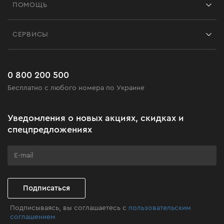
ПОМОЩЬ
Отзывы
Контакты
Блог
СЕРВИСЫ
Возврат
Работа
Сервис
Доставка и оплата
Новинки
Часто задаваемые вопросы
0 800 200 500
Черная пятница
Бесплатно с любого номера по Украине
Новости
Акционные наборы
Уведомления о новых акциях, скидках и
Бизнес-клиентам
спецпредложениях
Программа лояльности
Клуб мастерства
Подписаться
Подписываясь, вы соглашаетесь с
пользовательским
соглашением