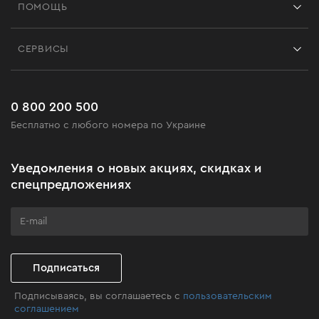
ПОМОЩЬ
Отзывы
Контакты
Блог
СЕРВИСЫ
Возврат
Работа
Сервис
Доставка и оплата
Новинки
Часто задаваемые вопросы
0 800 200 500
Черная пятница
Бесплатно с любого номера по Украине
Новости
Акционные наборы
Уведомления о новых акциях, скидках и
Бизнес-клиентам
спецпредложениях
Программа лояльности
Клуб мастерства
Подписаться
Подписываясь, вы соглашаетесь с
пользовательским
соглашением