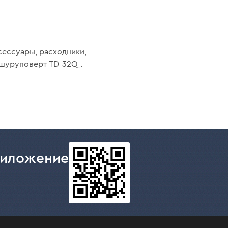
сессуары, расходники,
ь-шуруповерт TD-32Q.
риложение