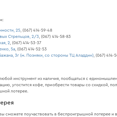
м:
симости, 25
, (067) 414-59-48
евых Стрельцов, 2/3
, (067) 414-58-83
кая, 2
, (067) 414-53-37
енко, 5а
, (067) 414-52-53
 Бажана, 3г (м. Позняки, со стороны ТЦ Аладдин)
, (067) 414-
любой инструмент из наличия, пообщаться с единомышлен
цию, угостится кофе, приобрести товары со скидкой, пол
шной лотерее.
терея
 вы сможете поучаствовать в беспроигрышной лотерее и 