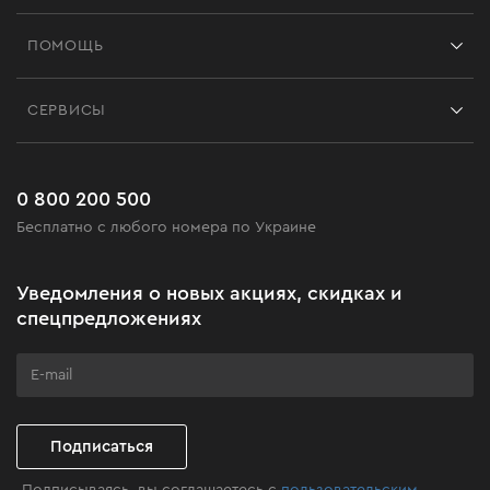
Франшиза
ПОМОЩЬ
Отзывы
Контакты
Блог
СЕРВИСЫ
Возврат
Работа
Сервис
Доставка и оплата
Новинки
Часто задаваемые вопросы
0 800 200 500
Черная пятница
Бесплатно с любого номера по Украине
Новости
Акционные наборы
Уведомления о новых акциях, скидках и
Бизнес-клиентам
спецпредложениях
Программа лояльности
Клуб мастерства
Подписаться