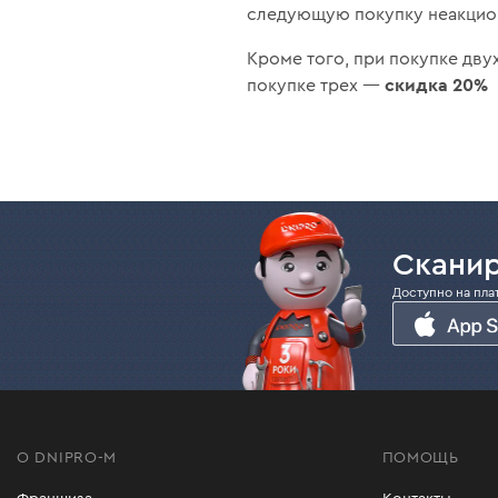
следующую покупку неакцион
Кроме того, при покупке дву
скидка
20%
покупке трех —
Сканир
Доступно на пла
О DNIPRO-M
ПОМОЩЬ