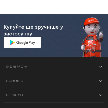
Купуйте ще зручніше у
застосунку
О DNIPRO-M
Франшиза
ПОМОЩЬ
Отзывы
Контакты
Блог
СЕРВИСЫ
Возврат
Работа
Сервис
Доставка и оплата
Новинки