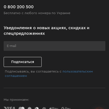
Часто задаваемые вопросы
0 800 200 500
Черная пятница
Бесплатно с любого номера по Украине
Новости
Акционные наборы
Уведомления о новых акциях, скидках и
Бизнес-клиентам
спецпредложениях
Программа лояльности
Клуб мастерства
Подписаться
Подписываясь, вы соглашаетесь с
пользовательским
соглашением
Мы принимаем: