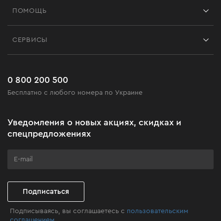
Франшиза
ПОМОЩЬ
Отзывы
Контакты
Блог
СЕРВИСЫ
Возврат
Работа
Сервис
Доставка и оплата
Новинки
Часто задаваемые вопросы
0 800 200 500
Черная пятница
Бесплатно с любого номера по Украине
Новости
Акционные наборы
Уведомления о новых акциях, скидках и
Бизнес-клиентам
спецпредложениях
Программа лояльности
Клуб мастерства
Подписаться
Подписываясь, вы соглашаетесь с
пользовательским
соглашением