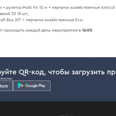
 + рулетка Multi Fix 10 м + перчатки хозяйственные Anticut
вкой S2 18 шт;
ofi Box 20" + перчатки хозяйственные Eco.
16:00
т проходить каждый день мероприятия в
.
уйте QR-код, чтобы загрузить п
тформах: