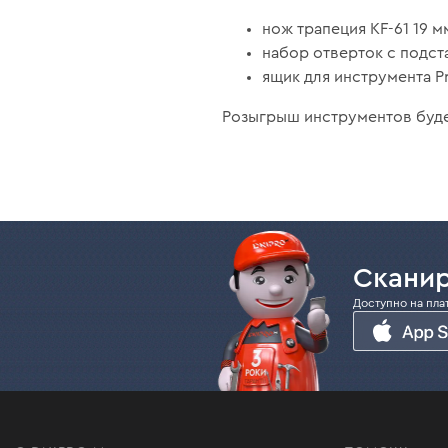
нож трапеция КF-61 19 мм
набор отверток с подста
ящик для инструмента Pr
Розыгрыш инструментов буде
Сканир
Доступно на пла