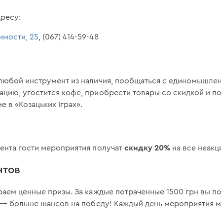
дресу:
симости, 25
, (067) 414-59-48
любой инструмент из наличия, пообщаться с единомышлен
цию, угостится кофе, приобрести товары со скидкой и п
 в «Козацьких Іграх»‎.
скидку 20%
ента гости мероприятия получат
на все неакц
нтов
аем ценные призы. За каждые потраченные 1500 грн вы по
в — больше шансов на победу! Каждый день мероприятия м