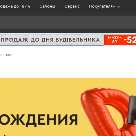
одажа до -87%
Салоны
Сервис
Покупателям
рнигове