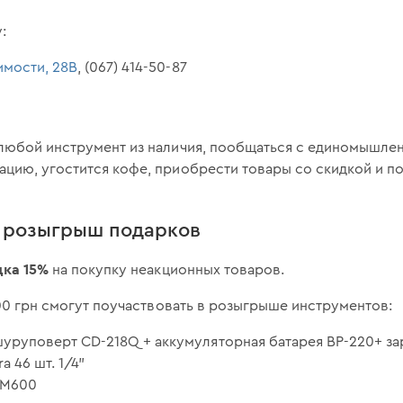
:
симости, 28В
, (067) 414-50-87
любой инструмент из наличия, пообщаться с единомышлен
цию, угостится кофе, приобрести товары со скидкой и п
и розыгрыш подарков
дка 15%
на покупку неакционных товаров.
500 грн смогут поучаствовать в розыгрыше инструментов:
уруповерт CD-218Q + аккумуляторная батарея BP-220+ за
a 46 шт. 1/4"
SM600