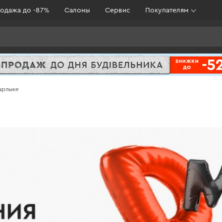
одажа до -87%
Салоны
Сервис
Покупателям
арлыке