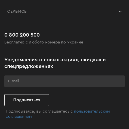
Контакты
Блог
СЕРВИСЫ
Возврат
Работа
Сервис
Доставка и оплата
Новинки
Часто задаваемые вопросы
0 800 200 500
Черная пятница
Бесплатно с любого номера по Украине
Новости
Акционные наборы
Уведомления о новых акциях, скидках и
Бизнес-клиентам
спецпредложениях
Программа лояльности
Клуб мастерства
Подписаться
Подписываясь, вы соглашаетесь с
пользовательским
соглашением