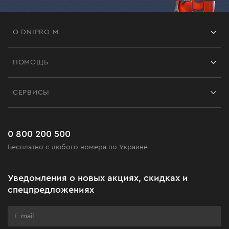
О DNIPRO-M
Франшиза
ПОМОЩЬ
Отзывы
Контакты
Блог
СЕРВИСЫ
Возврат
Работа
Сервис
Доставка и оплата
Новинки
Часто задаваемые вопросы
0 800 200 500
Черная пятница
Бесплатно с любого номера по Украине
Новости
Акционные наборы
Уведомления о новых акциях, скидках и
Бизнес-клиентам
спецпредложениях
Программа лояльности
Клуб мастерства