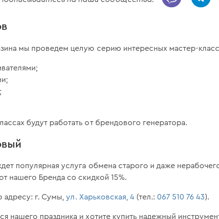
ов
азина мы проведем целую серию интересных мастер-класс
ивателями;
ми;
;
лассах будут работать от брендового генератора.
овый
ждет популярная услуга обмена старого и даже нерабоче
от нашего Бренда со скидкой 15%.
о адресу: г. Сумы,
ул. Харьковская, 4
(тел.:
067 510 76 43
).
ся нашего праздника и хотите купить надежный инструмент