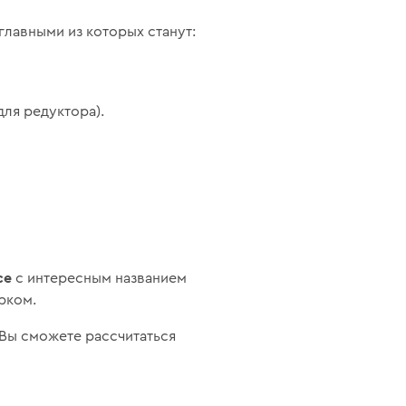
лавными из которых станут:
для редуктора).
се
с интересным названием
рком.
 Вы сможете рассчитаться