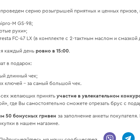
 проведем серию розыгрышей приятных и ценных призов, г
ipro-M GS-98;
отые руки»;
sta FC-47 LX (в комплекте с 2-тактным маслом и смазкой 
ровно в 15:00
ся каждый день
.
ат в подарок:
ый длинный чек;
 ключей – за самый большой чек.
участие в увлекательном конкур
всех желающих принять
й», где Вы самостоятельно сможете отрезать брус с пода
м 50 бонусных гривен
за заполнение анкеты покупателя.
купки в нашем магазине.
! Подписывайтесь на наши сообщества.