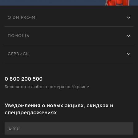
О DNIPRO-M
Франшиза
ПОМОЩЬ
Отзывы
Контакты
Блог
СЕРВИСЫ
Возврат
Работа
Сервис
Доставка и оплата
Новинки
Часто задаваемые вопросы
0 800 200 500
Черная пятница
Бесплатно с любого номера по Украине
Новости
Акционные наборы
Уведомления о новых акциях, скидках и
Бизнес-клиентам
спецпредложениях
Программа лояльности
Клуб мастерства