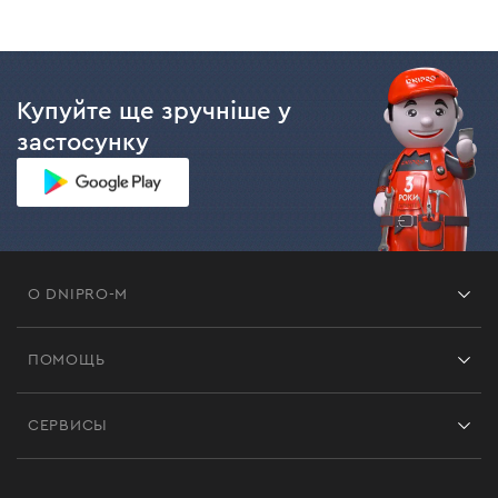
Купуйте ще зручніше у
застосунку
О DNIPRO-M
Франшиза
ПОМОЩЬ
Отзывы
Контакты
Блог
СЕРВИСЫ
Возврат
Работа
Сервис
Доставка и оплата
Новинки