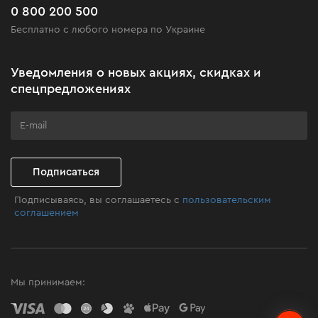
Часто задаваемые вопросы
0 800 200 500
Черная пятница
Бесплатно с любого номера по Украине
Новости
Акционные наборы
Уведомления о новых акциях, скидках и
Бизнес-клиентам
спецпредложениях
Программа лояльности
Клуб мастерства
Подписаться
Подписываясь, вы соглашаетесь с
пользовательским
соглашением
Мы принимаем: