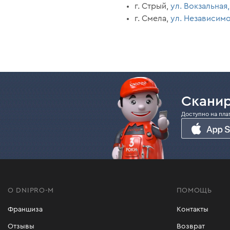
г. Стрый,
ул. Вокзальная,
г. Смела,
ул. Независимо
Сканир
Доступно на пла
О DNIPRO-M
ПОМОЩЬ
Франшиза
Контакты
Отзывы
Возврат