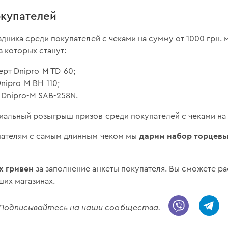
купателей
аздника среди покупателей с чеками на сумму от 1000 грн
з которых станут:
рт Dnipro-M TD-60;
ipro-M ВН-110;
 Dnipro-M SAB-258N.
иальный розыгрыш призов среди покупателей с чеками на 
дарим набор торцевы
пателям с самым длинным чеком мы
х гривен
за заполнение анкеты покупателя. Вы сможете р
их магазинах.
! Подписывайтесь на наши сообщества.