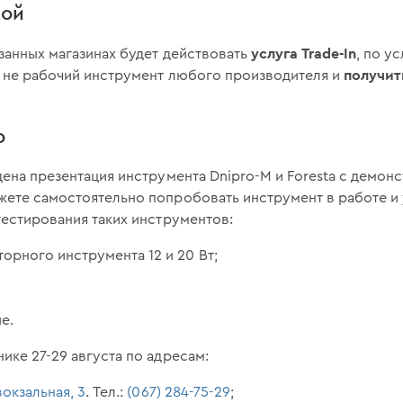
кой
услуга Trade-In
азанных магазинах будет действовать
, по у
получит
е не рабочий инструмент любого производителя и
о
дена презентация инструмента Dnipro-M и Foresta с демон
ете самостоятельно попробовать инструмент в работе и у
тестирования таких инструментов:
орного инструмента 12 и 20 Вт;
е.
ике 27-29 августа по адресам:
вокзальная, 3
. Тел.:
(067) 284-75-29
;