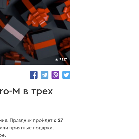
7527
o-M в трех
с 27
ния. Праздник пройдет
вили приятные подарки,
ое.