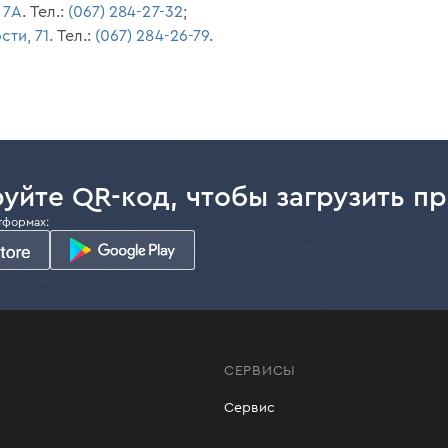
 7А
. Тел.:
(067) 284-27-32
;
сти, 71
. Тел.:
(067) 284-26-79
.
уйте QR-код, чтобы загрузить п
тформах:
СЕРВИСЫ
Сервис