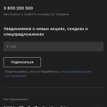
Новинки
Часто задаваемые вопросы
0 800 200 500
Черная пятница
Бесплатно с любого номера по Украине
Новости
Акционные наборы
Уведомления о новых акциях, скидках и
Бизнес-клиентам
спецпредложениях
Программа лояльности
Клуб мастерства
Подписаться
Подписываясь, вы соглашаетесь с
пользовательским
соглашением
Мы принимаем: