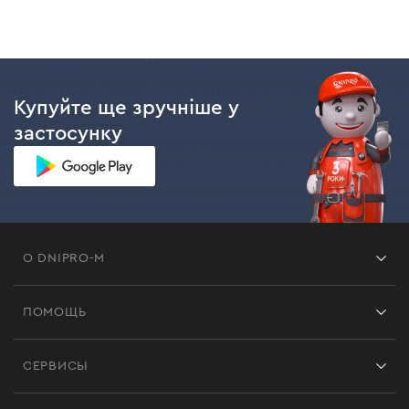
Купуйте ще зручніше у
застосунку
О DNIPRO-M
Франшиза
ПОМОЩЬ
Отзывы
Контакты
Блог
СЕРВИСЫ
Возврат
Работа
Сервис
Доставка и оплата