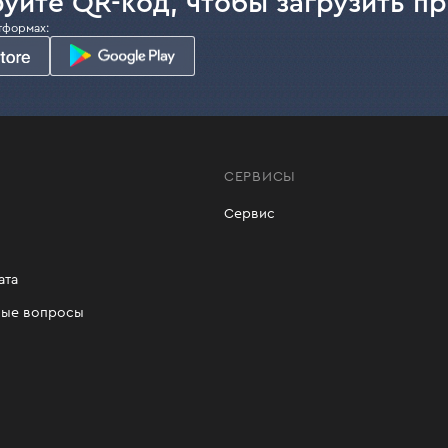
уйте QR-код, чтобы загрузить п
тформах:
СЕРВИСЫ
Сервис
ата
мые вопросы