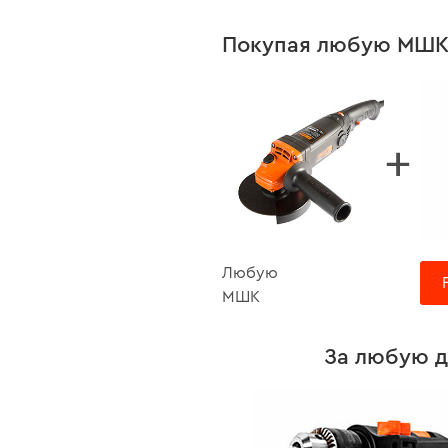
Покупая любую МШК,
+
Любую
МШК
За любую д