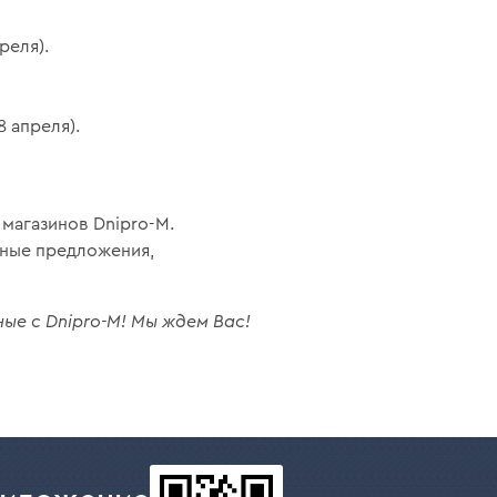
реля).
 апреля).
 магазинов Dnipro-М.
ьные предложения,
е с Dnipro-М! Мы ждем Вас!