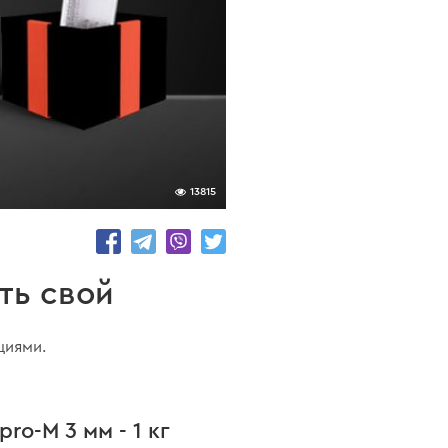
13815
ть свой
циями.
o-М 3 мм - 1 кг