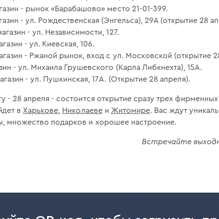
азин - рынок «Барабашово» место 21-01-399.
зин - ул. Рождественская (Энгельса), 29А (открытие 28 ап
азин - ул. Независимости, 127.
зин - ул. Киевская, 106.
азин - Ржаной рынок, вход с ул. Московской (открытие 28
ин - ул. Михаила Грушевского (Карла Либкнехта), 15А.
азин - ул. Пушкинская, 17А. (Открытие 28 апреля).
у - 28 апреля - состоится открытие сразу трех фирменных
йдет в
Харькове
,
Николаеве
и
Житомире
. Вас ждут уникал
ы, множество подарков и хорошее настроение.
Встречайте выходны