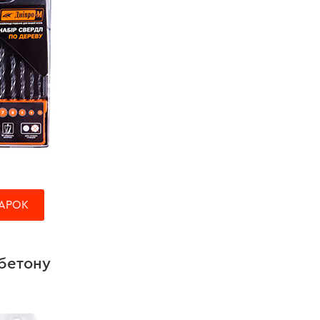
АРОК
бетону