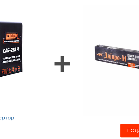
+
ертор
ПОД