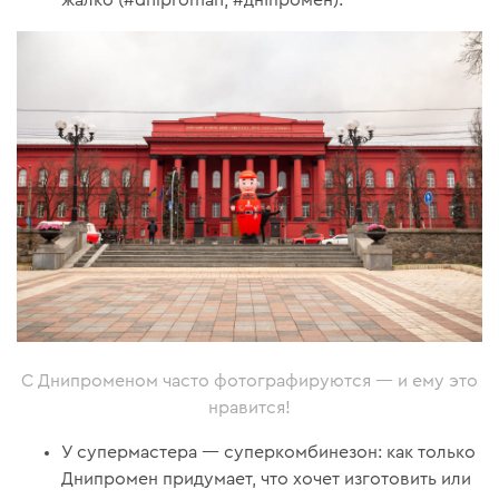
жалко (#dniproman, #дніпромен).
С Днипроменом часто фотографируются — и ему это
нравится!
У супермастера — суперкомбинезон: как только
Днипромен придумает, что хочет изготовить или