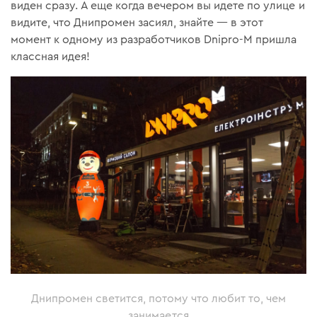
виден сразу. А еще когда вечером вы идете по улице и
видите, что Днипромен засиял, знайте — в этот
момент к одному из разработчиков Dnipro-M пришла
классная идея!
Днипромен светится, потому что любит то, чем
занимается