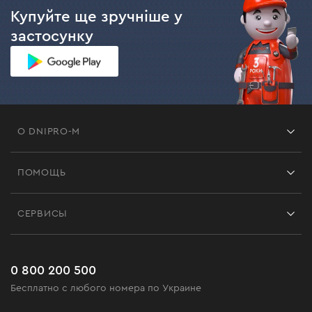
Купуйте ще зручніше у
застосунку
О DNIPRO-M
Франшиза
ПОМОЩЬ
Отзывы
Контакты
Блог
СЕРВИСЫ
Возврат
Работа
Сервис
Доставка и оплата
Новинки
Часто задаваемые вопросы
0 800 200 500
Черная пятница
Бесплатно с любого номера по Украине
Новости