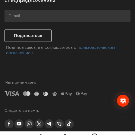
спецпредложениях
Бизнес-клиентам
Программа лояльности
Клуб мастерства
Подписаться
Подписываясь, вы соглашаетесь с
пользовательским
соглашением
Мы принимаем:
Следите за нами:
facebook
youtube
instagram
twitter
telegram
Viber
TikTok